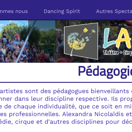
es nous
Dancing Spirit
Autres Spectacle
Dancing Spirit
Autres Spectacles
Agen
Pédagogie
 des pédagogues bienveillants qui sauront v
r discipline respective. Ils proposent des a
ndividualité, que ce soit en milieu scolair
elles. Alexandra Nicolaïdis et Laurent Frai
d'autres disciplines pour découvrir, s'affirm