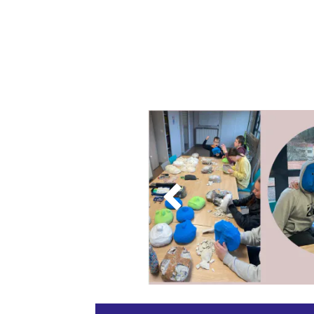
La Cie
