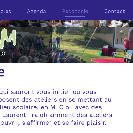
s
Agenda
Pédagogie
Contact
da
Pédagogie
Contact
ous initier ou vous
teliers en se mettant au
e, en MJC ou avec des
oli animent des ateliers
er et se faire plaisir.